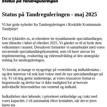
senest opdateret 19. maj 2025
Status på Tandreguleringen
Status på Tandreguleringen - maj 2025
Vi har gode nyheder fra Tandreguleringen i Roskilde Kommunale
Tandpleje!
Det er lykkedes os, at rekruttere tre nyuddannede specialtandlæger,
som tiltræder i løbet af efteråret 2025. Vi glæder os til at byde dem
velkommen i teamet. Derudover fortsætter vi samarbejdet med vores
nuværende specialtandlægekonsulent, som vil have ansvar for
implementering, evaluering og videreudvikling af den strategiske
retning for tandreguleringen.
Vi forstår, at mange er nysgerrige på ventetider og indkaldestatus -
og den interesse vil nok kun vokse med de nye specialtandlæger på
vej. Vi vil dog gerne understrege, at vores ressourcer fortsat er
begrænsede og derfor har vi ikke mulighed for at besvare
individuelle henvendelser om ventetid og indkald.
Indkaldelser sker løbende, i prioriteret rækkefølge og i takt med
vores kapacitet. I vil automatisk blive kontaktet, når det er jeres
barns tur.