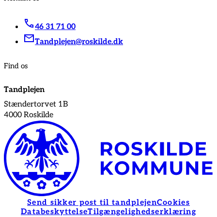
46 31 71 00
Tandplejen@roskilde.dk
Find os
Tandplejen
Stændertorvet 1B
4000 Roskilde
Send sikker post til tandplejen
Cookies
Databeskyttelse
Tilgængelighedserklæring