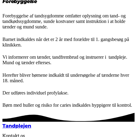
senest opdateret 19. februar 2025
Forebyggelse
Forebyggelse af tandsygdomme omfatter oplysning om tand- og
tandkødssygdomme, sunde kostvaner samt instruktion i at holde
tænder og mund sunde.
Barnet indkaldes når det er 2 år med forældre til 1. gangsbesøg på
klinikken.
Vi informerer om tænder, tandfrembrud og instruerer i tandpleje.
Mund og tænder efterses.
Herefter bliver børnene indkaldt til undersøgelse af tænderne hver
18. måned.
Der udføres individuel profylakse.
Børn med huller og risiko for caries indkaldes hyppigere til kontrol.
Tandplejen
Kontakt os