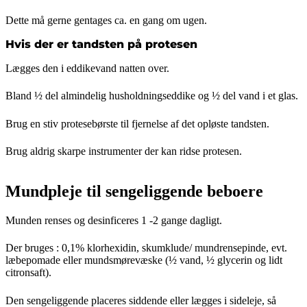
Dette må gerne gentages ca. en gang om ugen.
Hvis der er tandsten på protesen
Lægges den i eddikevand natten over.
Bland ½ del almindelig husholdningseddike og ½ del vand i et glas.
Brug en stiv protesebørste til fjernelse af det opløste tandsten.
Brug aldrig skarpe instrumenter der kan ridse protesen.
Mundpleje til sengeliggende beboere
Munden renses og desinficeres 1 -2 gange dagligt.
Der bruges : 0,1% klorhexidin, skumklude/ mundrensepinde, evt.
læbepomade eller mundsmørevæske (½ vand, ½ glycerin og lidt
citronsaft).
Den sengeliggende placeres siddende eller lægges i sideleje, så