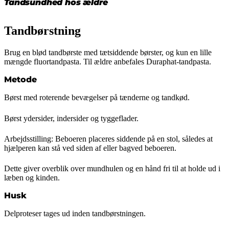
senest opdateret 19. februar 2025
Tandsundhed hos ældre
Tandbørstning
Brug en blød tandbørste med tætsiddende børster, og kun en lille
mængde fluortandpasta. Til ældre anbefales Duraphat-tandpasta.
Metode
Børst med roterende bevægelser på tænderne og tandkød.
Børst ydersider, indersider og tyggeflader.
Arbejdsstilling: Beboeren placeres siddende på en stol, således at
hjælperen kan stå ved siden af eller bagved beboeren.
Dette giver overblik over mundhulen og en hånd fri til at holde ud i
læben og kinden.
Husk
Delproteser tages ud inden tandbørstningen.