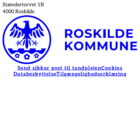
Stændertorvet 1B
4000 Roskilde
Send sikker post til tandplejen
Cookies
Databeskyttelse
Tilgængelighedserklæring